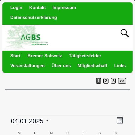
Login
Kontakt
Impressum
Datenschutzerklärung
Start
Bremer Schweiz
Tätigkeitsfelder
Veranstaltungen
Über uns
Mitgliedschaft
Links
1
2
3
>>
04.01.2025
A
V
M
e
o
D
n
K
M
D
M
D
F
S
S
n
a